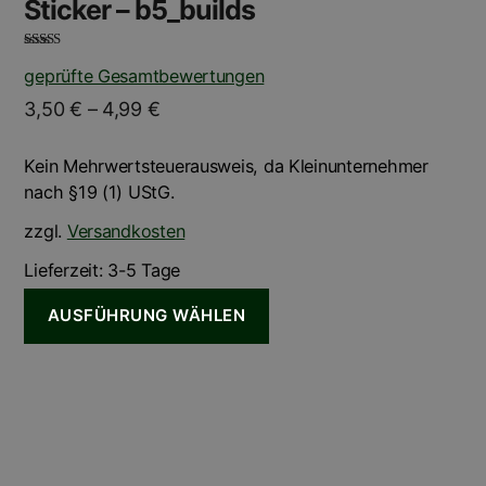
Sticker – b5_builds
Bewertet mit
geprüfte Gesamtbewertungen
5.00
von 5
3,50
€
–
4,99
€
Kein Mehrwertsteuerausweis, da Kleinunternehmer
nach §19 (1) UStG.
zzgl.
Versandkosten
Lieferzeit:
3-5 Tage
AUSFÜHRUNG WÄHLEN