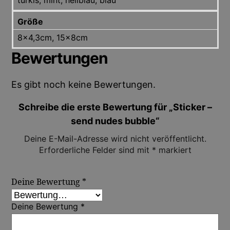
Größe
8×4,3cm, 15x8cm
Bewertungen
Es gibt noch keine Bewertungen.
Schreibe die erste Bewertung für „Sticker –
send nudes bubble“
Deine E-Mail-Adresse wird nicht veröffentlicht.
Erforderliche Felder sind mit
*
markiert
Deine Bewertung
*
Deine Bewertung
*