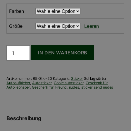
Farben
Größe
Leeren
Sticker
IN DEN WARENKORB
-
send
nudes
bubble
Menge
Artikelnummer:
B5-Stkr-20
Kategorie:
Sticker
Schlagwörter:
Autoaufkleber
,
Autosticker
,
Coole autosticker
,
Geschenk für
Autoliebhaber
,
Geschenk für Freund
,
nudes
,
sticker send nudes
Beschreibung