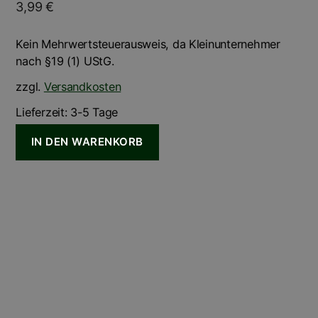
3,99
€
Kein Mehrwertsteuerausweis, da Kleinunternehmer
nach §19 (1) UStG.
zzgl.
Versandkosten
Lieferzeit:
3-5 Tage
IN DEN WARENKORB
Dieses
Produkt
weist
mehrere
Varianten