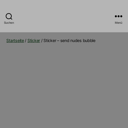
Suchen
Menü
B5_Builds
Startseite
/
Sticker
/ Sticker – send nudes bubble