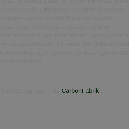
halte auf dieser Seite nicht vom Betreiber erstel
n, werden die Urheberrechte Dritter beachtet.
sondere werden Inhalte Dritter als solche
nzeichnet. Sollten Sie trotzdem auf eine
errechtsverletzung aufmerksam werden, bitten
nen entsprechenden Hinweis. Bei Bekanntwer
echtsverletzungen werden wir derartige Inhalte
end entfernen.
nterstützung durch die
CarbonFabrik
.