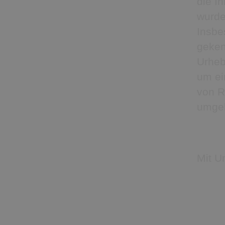
die In
wurde
Insbe
geken
Urheb
um ei
von R
umgeh
Mit U