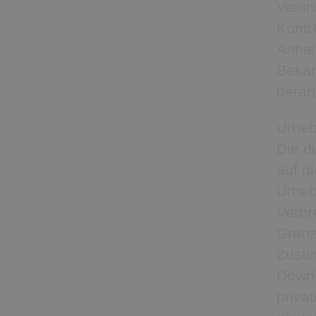
Verli
Kontr
Anhal
Bekan
derar
Urheb
Die d
auf d
Urheb
Verbr
Grenz
Zusti
Downl
priva