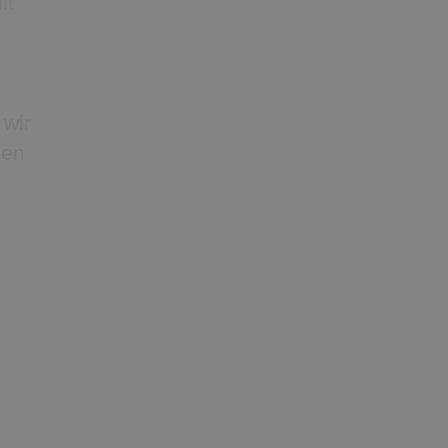
lt
 wir
den