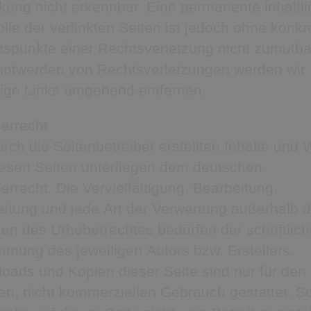
nkung nicht erkennbar. Eine permanente inhaltl
olle der verlinkten Seiten ist jedoch ohne konkr
tspunkte einer Rechtsverletzung nicht zumutba
ntwerden von Rechtsverletzungen werden wir
tige Links umgehend entfernen.
errecht
urch die Seitenbetreiber erstellten Inhalte und
iesen Seiten unterliegen dem deutschen
errecht. Die Vervielfältigung, Bearbeitung,
eitung und jede Art der Verwertung außerhalb d
en des Urheberrechtes bedürfen der schriftlic
mmung des jeweiligen Autors bzw. Erstellers.
oads und Kopien dieser Seite sind nur für den
ten, nicht kommerziellen Gebrauch gestattet. S