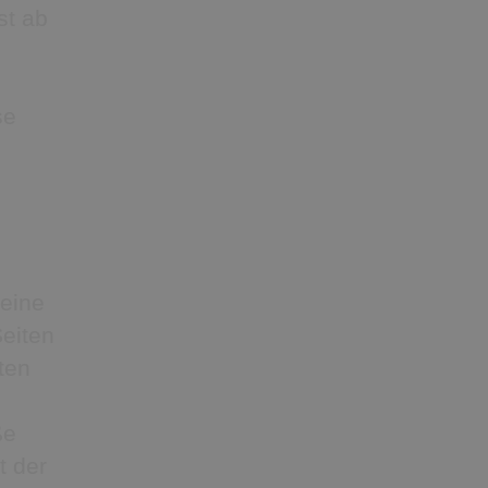
st ab
se
keine
Seiten
iten
ße
t der