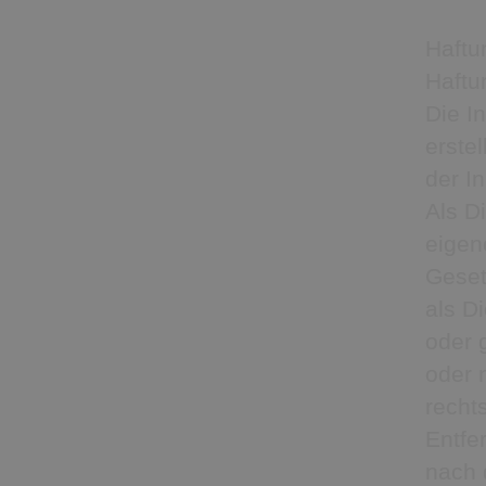
Haftu
Haftun
Die I
erstel
der I
Als D
eigen
Geset
als Di
oder 
oder 
recht
Entfe
nach 