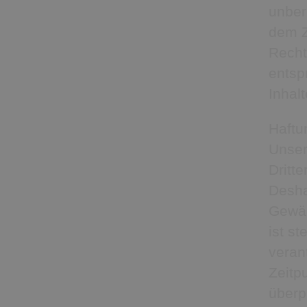
unber
dem Z
Recht
entsp
Inhal
Haftu
Unser
Dritte
Desha
Gewäh
ist st
veran
Zeitp
überp