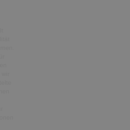
lt
ität
hmen.
ür
nen
 wir
telte
chen
ur
ionen