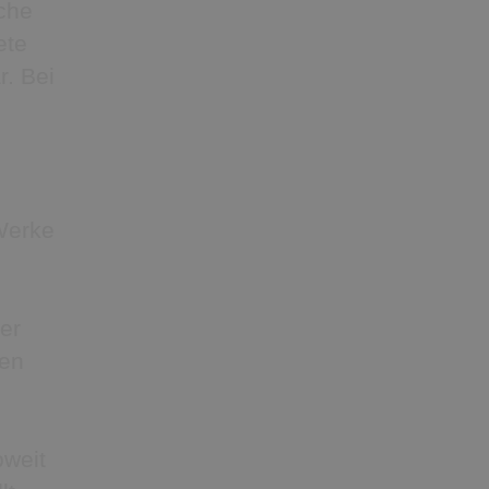
iche
ete
r. Bei
 Werke
er
hen
oweit