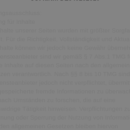
ngsausschluss:
g für Inhalte
nhalte unserer Seiten wurden mit größter Sorgfa
lt. Für die Richtigkeit, Vollständigkeit und Aktual
nhalte können wir jedoch keine Gewähr überne
iensteanbieter sind wir gemäß § 7 Abs.1 TMG f
e Inhalte auf diesen Seiten nach den allgemei
zen verantwortlich. Nach §§ 8 bis 10 TMG sind
ensteanbieter jedoch nicht verpflichtet, übermit
gespeicherte fremde Informationen zu überwa
nach Umständen zu forschen, die auf eine
swidrige Tätigkeit hinweisen. Verpflichtungen z
rnung oder Sperrung der Nutzung von Informat
den allgemeinen Gesetzen bleiben hiervon