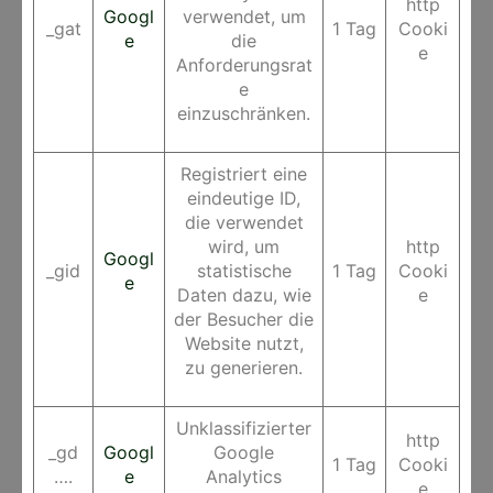
http
Googl
verwendet, um
_gat
1 Tag
Cooki
e
die
e
Anforderungsrat
e
einzuschränken.
Registriert eine
eindeutige ID,
die verwendet
wird, um
http
Googl
_gid
statistische
1 Tag
Cooki
e
Daten dazu, wie
e
der Besucher die
Website nutzt,
zu generieren.
Unklassifizierter
http
_gd
Googl
Google
1 Tag
Cooki
….
e
Analytics
e