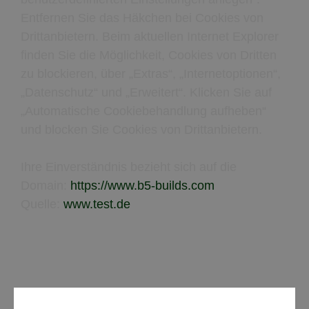
Entfernen Sie das Häkchen bei Cookies von
Drittanbietern. Beim aktuellen Internet Explorer
finden Sie die Möglichkeit, Cookies von Dritten
zu blockieren, über „Extras“, „Internetoptionen“,
„Datenschutz“ und „Erweitert“. Klicken Sie auf
„Automatische Cookiebehandlung aufheben“
und blocken Sie Cookies von Drittanbietern.
Ihre Einverständnis bezieht sich auf die
Domain:
https://www.b5-builds.com
Quelle:
www.test.de