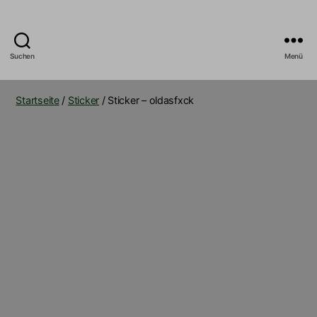
Suchen
Menü
B5_Builds
Startseite
/
Sticker
/ Sticker – oldasfxck