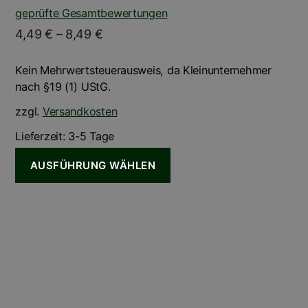
Bewertet mit
geprüfte Gesamtbewertungen
5.00
von 5
4,49
€
–
8,49
€
Kein Mehrwertsteuerausweis, da Kleinunternehmer
nach §19 (1) UStG.
zzgl.
Versandkosten
Lieferzeit:
3-5 Tage
AUSFÜHRUNG WÄHLEN
Dieses
Produkt
weist