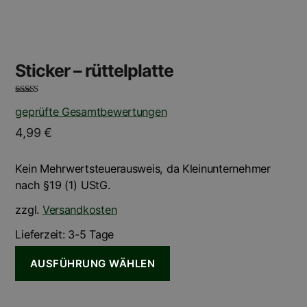
gewählt
werden
Sticker – rüttelplatte
Bewertet mit
geprüfte Gesamtbewertungen
5.00
von 5
4,99
€
Kein Mehrwertsteuerausweis, da Kleinunternehmer
nach §19 (1) UStG.
zzgl.
Versandkosten
Lieferzeit:
3-5 Tage
AUSFÜHRUNG WÄHLEN