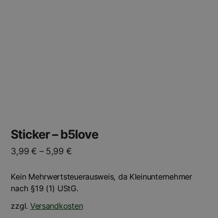
Die
Optionen
können
auf
der
Produktseite
gewählt
werden
Sticker – b5love
3,99
€
–
5,99
€
Kein Mehrwertsteuerausweis, da Kleinunternehmer
nach §19 (1) UStG.
zzgl.
Versandkosten