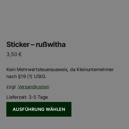
der
Produktseite
gewählt
werden
Sticker – rußwitha
3,50
€
Kein Mehrwertsteuerausweis, da Kleinunternehmer
nach §19 (1) UStG.
zzgl.
Versandkosten
Lieferzeit:
3-5 Tage
AUSFÜHRUNG WÄHLEN