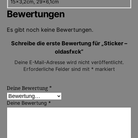
15×3,2cm, 29×6,1cm
Bewertungen
Es gibt noch keine Bewertungen.
Schreibe die erste Bewertung für „Sticker –
oldasfxck“
Deine E-Mail-Adresse wird nicht veröffentlicht.
Erforderliche Felder sind mit
*
markiert
Deine Bewertung
*
Deine Bewertung
*