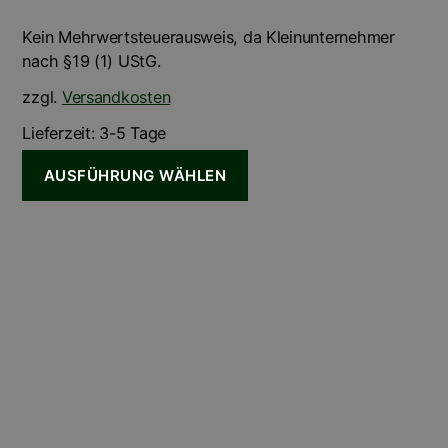
Kein Mehrwertsteuerausweis, da Kleinunternehmer
nach §19 (1) UStG.
zzgl.
Versandkosten
Lieferzeit:
3-5 Tage
AUSFÜHRUNG WÄHLEN
Dieses
Produkt
weist
mehrere
Varianten
auf.