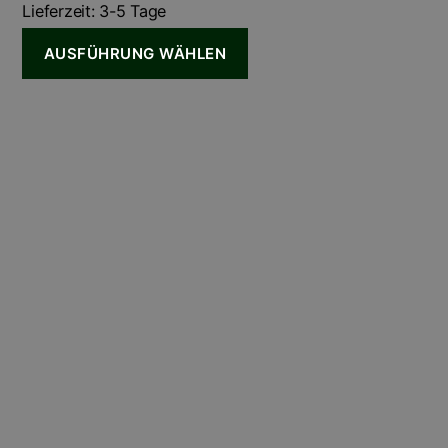
Lieferzeit:
3-5 Tage
AUSFÜHRUNG WÄHLEN
Dieses
Produkt
weist
mehrere
Varianten
auf.
Die
Optionen
können
auf