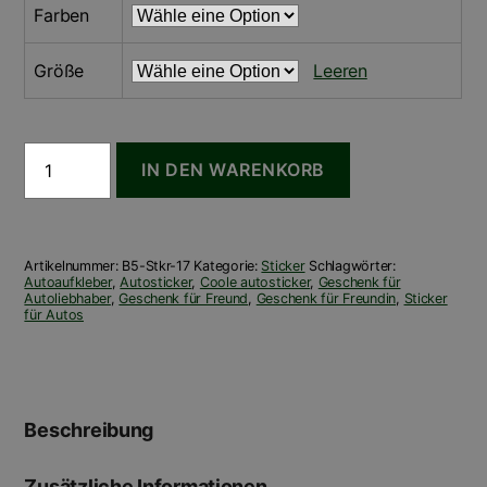
Farben
Größe
Leeren
Sticker
IN DEN WARENKORB
-
drive
safe
Menge
Artikelnummer:
B5-Stkr-17
Kategorie:
Sticker
Schlagwörter:
Autoaufkleber
,
Autosticker
,
Coole autosticker
,
Geschenk für
Autoliebhaber
,
Geschenk für Freund
,
Geschenk für Freundin
,
Sticker
für Autos
Beschreibung
Zusätzliche Informationen