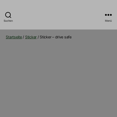
Suchen
Menü
B5_Builds
Startseite
/
Sticker
/ Sticker – drive safe