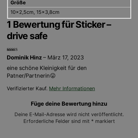
Größe
10×2,5cm, 15×3,8cm
1 Bewertung für
Sticker –
drive safe
Bewertet
Dominik Hinz
–
März 17, 2023
mit
5
von 5
eine schöne Kleinigkeit für den
Patner/Partnerin😛
Verifizierter Kauf.
Mehr Informationen
Füge deine Bewertung hinzu
Deine E-Mail-Adresse wird nicht veröffentlicht.
Erforderliche Felder sind mit
*
markiert