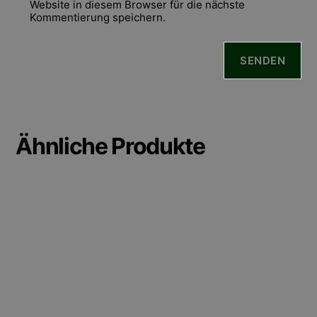
Website in diesem Browser für die nächste
Kommentierung speichern.
Ähnliche Produkte
Dieses
Produkt
weist
mehrere
Varianten
auf.
Die