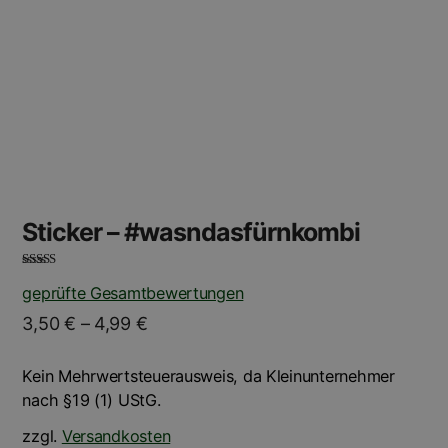
Optionen
können
auf
der
Produktseite
gewählt
werden
Sticker – #wasndasfürnkombi
Bewertet mit
geprüfte Gesamtbewertungen
5.00
von 5
3,50
€
–
4,99
€
Kein Mehrwertsteuerausweis, da Kleinunternehmer
nach §19 (1) UStG.
zzgl.
Versandkosten