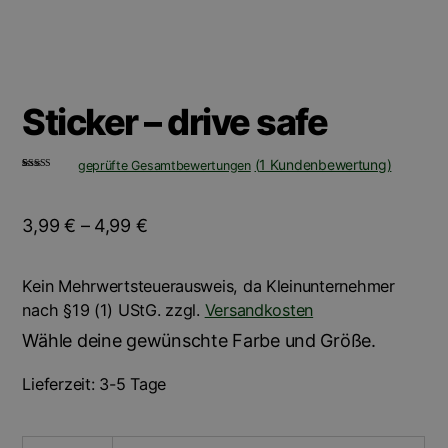
Sticker – drive safe
(
1
Kundenbewertung)
geprüfte Gesamtbewertungen
Bewertet mit
1
5.00
von 5,
basierend auf
Kundenbewer
tung
3,99
€
–
4,99
€
Kein Mehrwertsteuerausweis, da Kleinunternehmer
nach §19 (1) UStG.
zzgl.
Versandkosten
Wähle deine gewünschte Farbe und Größe.
Lieferzeit:
3-5 Tage