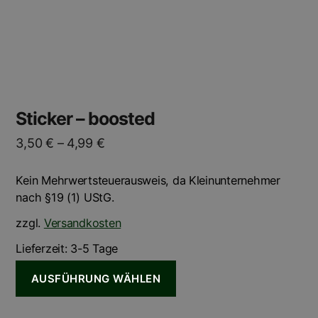
der
Produktseite
gewählt
werden
Sticker – boosted
3,50
€
–
4,99
€
Kein Mehrwertsteuerausweis, da Kleinunternehmer
nach §19 (1) UStG.
zzgl.
Versandkosten
Lieferzeit:
3-5 Tage
AUSFÜHRUNG WÄHLEN