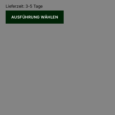
Lieferzeit:
3-5 Tage
AUSFÜHRUNG WÄHLEN
Dieses
Produkt
weist
mehrere
Varianten
auf.
Die
Optionen
können
auf