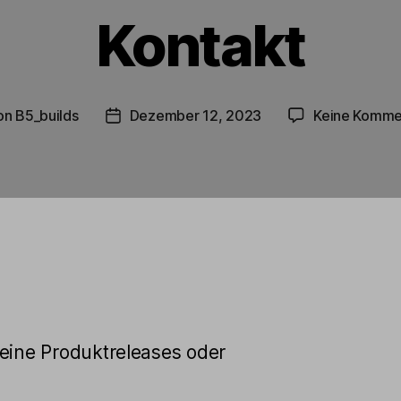
Kontakt
on
B5_builds
Dezember 12, 2023
Keine Komme
ragsautor
Beitragsdatum
keine Produktreleases oder