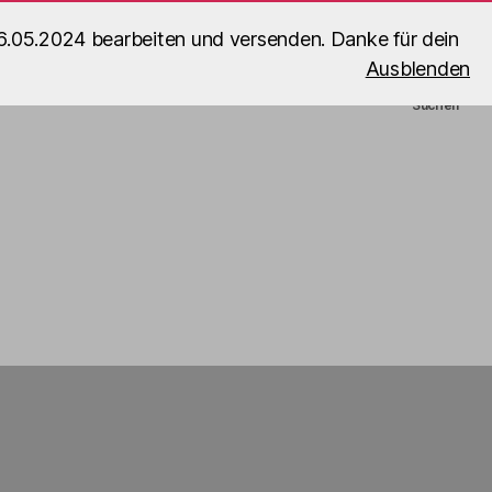
6.05.2024 bearbeiten und versenden. Danke für dein
sight Photography
B5_Builds Blog
Ausblenden
Impressum
🛒
Suchen