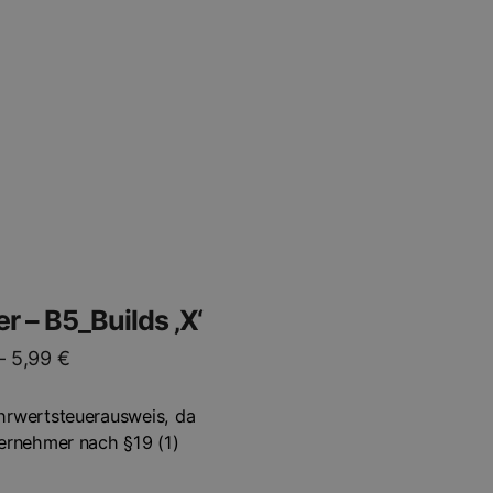
t
e
en
en
er – B5_Builds ‚X‘
seite
–
5,99
€
t
hrwertsteuerausweis, da
ternehmer nach §19 (1)