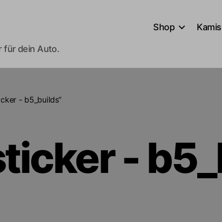
Shop
Kamis
 für dein Auto.
cker - b5_builds“
ticker - b5_
it