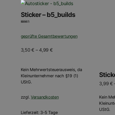
Dieses
Dieses
sortiert
Produkt
Produk
Sticker – b5_builds
weist
weist
mehrere
mehrer
Bewertet mit
5.00
von 5
Varianten
Variant
geprüfte Gesamtbewertungen
auf.
auf.
Die
Die
3,50
€
–
4,99
€
Optionen
Option
können
können
auf
auf
Kein Mehrwertsteuerausweis, da
der
der
Stick
Kleinunternehmer nach §19 (1)
Produktseite
Produkt
UStG.
3,99
€
gewählt
gewähl
werden
werden
Kein Me
zzgl.
Versandkosten
Kleinun
UStG.
Lieferzeit:
3-5 Tage